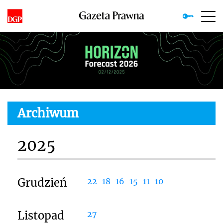
Archiwum
2025
Grudzień
22
18
16
15
11
10
Listopad
27